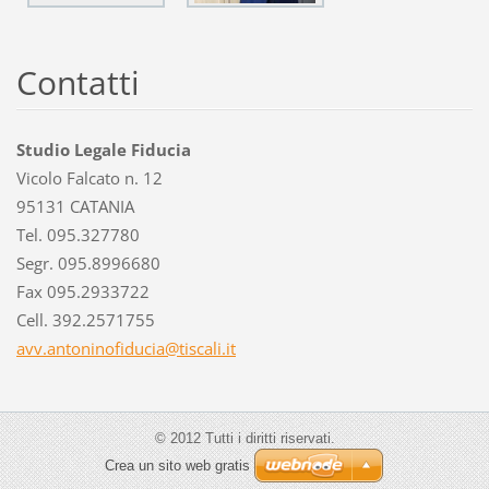
Contatti
Studio Legale Fiducia
Vicolo Falcato n. 12
95131 CATANIA
Tel. 095.327780
Segr. 095.8996680
Fax 095.2933722
Cell. 392.2571755
avv.anto
ninofidu
cia@tisc
ali.it
© 2012 Tutti i diritti riservati.
Crea un sito web gratis